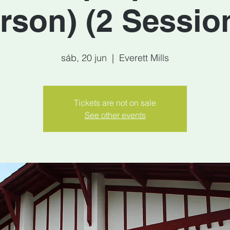
rson) (2 Sessio
sáb, 20 jun
  |  
Everett Mills
Tickets are not on sale
See other events