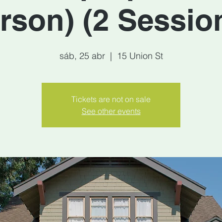
rson) (2 Sessio
sáb, 25 abr
  |  
15 Union St
Tickets are not on sale
See other events