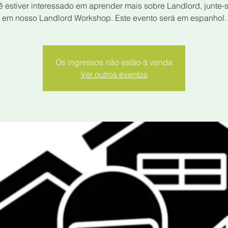
 estiver interessado em aprender mais sobre Landlord, junte-
em nosso Landlord Workshop. Este evento será em espanhol.
Os ingressos não estão à venda
Ver outros eventos