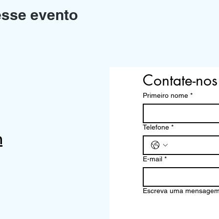
esse evento
Contate-nos
Primeiro nome
*
Telefone
*
m
E-mail
*
Escreva uma mensage