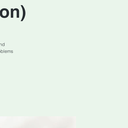
son)
and
roblems