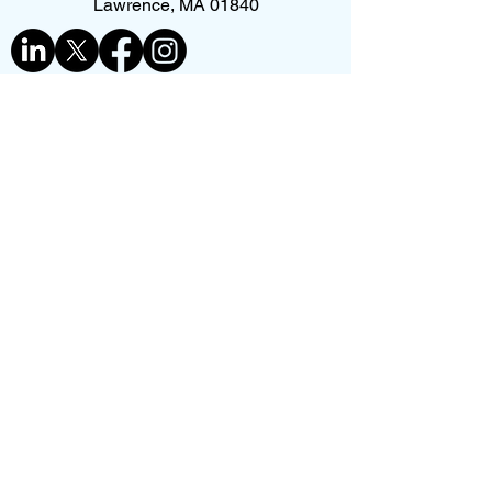
Lawrence, MA 01840
Contate-nos
Primeiro nome
*
Sobrenome
Telefone
*
E-mail
*