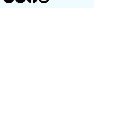
Contate-nos
Primeiro nome
*
Sobrenome
Telefone
*
E-mail
*
Escreva uma mensagem
*