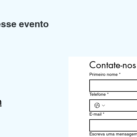
esse evento
Contate-nos
Primeiro nome
*
Telefone
*
m
E-mail
*
Escreva uma mensage