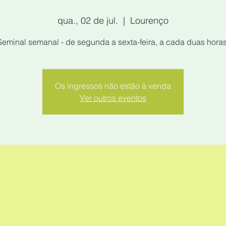
qua., 02 de jul.
  |  
Lourenço
Seminal semanal - de segunda a sexta-feira, a cada duas horas
Os ingressos não estão à venda
Ver outros eventos