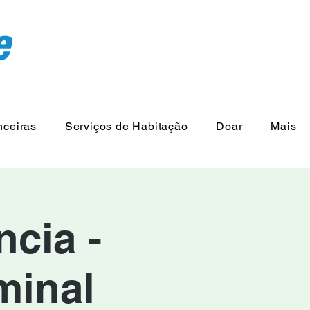
nceiras
Serviços de Habitação
Doar
Mais
cia -
minal