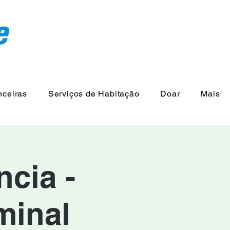
nceiras
Serviços de Habitação
Doar
Mais
cia -
minal