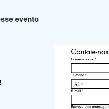
esse evento
Contate-nos
Primeiro nome
*
Telefone
*
m
E-mail
*
Escreva uma mensage