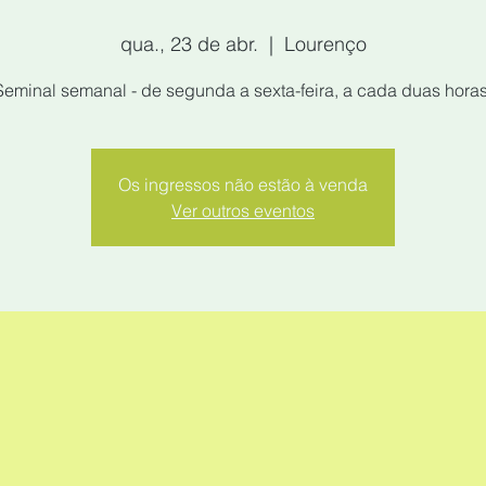
qua., 23 de abr.
  |  
Lourenço
Seminal semanal - de segunda a sexta-feira, a cada duas horas
Os ingressos não estão à venda
Ver outros eventos