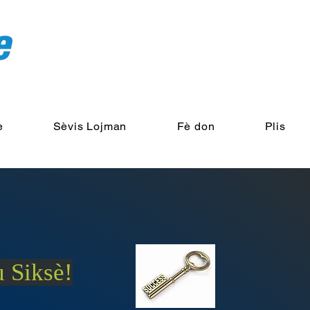
e
Sèvis Lojman
Fè don
Plis
u Siksè!