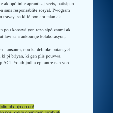
è ak opòtinite aprantisaj sèvis, patisipan
yon sans responsablite sosyal. Pwogram
 travay, sa ki fè pon ant talan ak
an pou konstwi yon rezo sipò zanmi ak
t lavi sa a ankouraje kolaborasyon,
en - ansanm, nou ka debloke potansyèl
 ki pi briyan, ki gen plis pouvwa.
 ACT Youth jodi a epi antre nan yon
"
talis chanjman an!
n pou kreye chanjman dirab ak