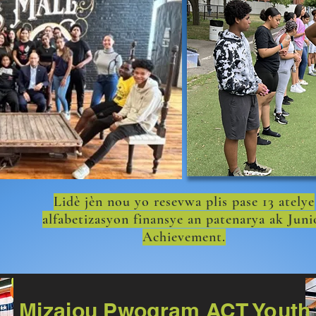
Lidè jèn nou yo resevwa plis pase 13 atelye
alfabetizasyon finansye an patenarya ak Juni
Achievement.
Mizajou Pwogram ACT Youth