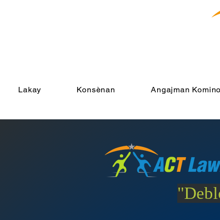
Lakay
Konsènan
Angajman Komino
"Debl