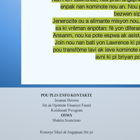
enpak nan kominote nou an. Nou p
bezwen sip
Jenerozite ou a alimante misyon nou
sa ki vrèman enpòtan: fè yon diferans
Ansanm, nou ka pote espwa ak asista
Join nou nan bati yon Lawrence ki p
pou transfòme lavi ak leve kominote
avni ki pi briyan p
POU PLIS ENFO KONTAKTE
Issamar Herrera
Jèn ak Opòtinite Finansye Fanmi
Koòdonatè Pwogram
OSWA
Shakira Asunciono
Konseye Siksè ak Angajman Jèn yo