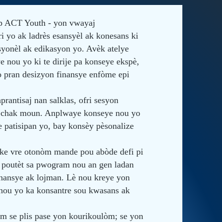
p ACT Youth - yon vwayaj
ri yo ak ladrès esansyèl ak konesans ki
syonèl ak edikasyon yo. Avèk atelye
 nou yo ki te dirije pa konseye ekspè,
 pran desizyon finansye enfòme epi
rantisaj nan salklas, ofri sesyon
rèv chak moun. Anplwaye konseye nou yo
e patisipan yo, bay konsèy pèsonalize
ke vre otonòm mande pou abòde defi pi
Se poutèt sa pwogram nou an gen ladan
inansye ak lojman. Lè nou kreye yon
nou yo ka konsantre sou kwasans ak
 se plis pase yon kourikoulòm; se yon