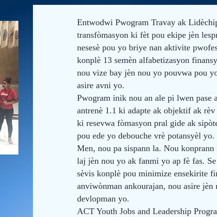
Entwodwi Pwogram Travay ak Lidèchi
transfòmasyon ki fèt pou ekipe jèn lesp
nesesè pou yo briye nan aktivite pwofe
konplè 13 semèn alfabetizasyon finansye
nou vize bay jèn nou yo pouvwa pou yo
asire avni yo.
Pwogram inik nou an ale pi lwen pase ap
antrenè 1.1 ki adapte ak objektif ak 
ki resevwa fòmasyon pral gide ak sipòt
pou ede yo debouche vrè potansyèl yo.
Men, nou pa sispann la. Nou konprann 
laj jèn nou yo ak fanmi yo ap fè fas. 
sèvis konplè pou minimize ensekirite f
anviwònman ankourajan, nou asire jèn 
devlopman yo.
ACT Youth Jobs and Leadership Program