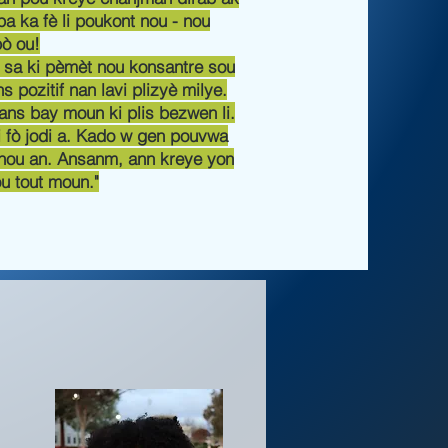
a ka fè li poukont nou - nou
ò ou!
, sa ki pèmèt nou konsantre sou
 pozitif nan lavi plizyè milye.
ns bay moun ki plis bezwen li.
i fò jodi a. Kado w gen pouvwa
 nou an. Ansanm, ann kreye yon
ou tout moun."