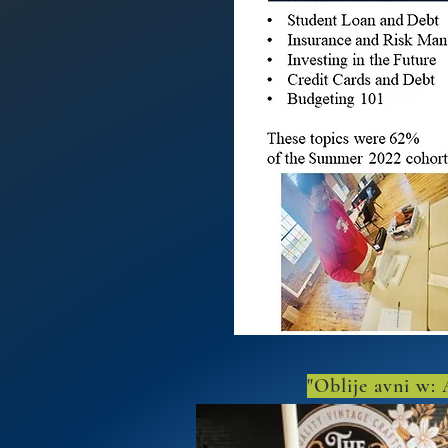
"Oblije avni w: