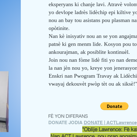
eksperyans ki chanje lavi. Atravè volont
yo devlope ladrès lidèchip epi kiltive 
nou an bay tou asistans pou plasman nan
opòtinite.
Nan kè inisyativ nou an se yon angajm
patnè ki gen menm lide. Kosyon pou tou
ankourajman, ak posiblite kontinuèl.
Join nou nan fòme lidè fiti yo nan dem
la nan jèn nou yo, kreye yon jenerasyon
Enskri nan Pwogram Travay ak Lidèchip
vwayaj dekouvèt pwòp tèt ou ak siksè!
FÈ YON DIFERANS
DONATE JODIA
DONATE | ACTLawrence
"Oblije Lawrence: Fè ka
Nan ACT Lawrence, nou pran angajma