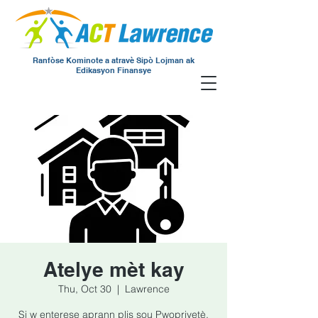
Ranfòse Kominote a atravè Sipò Lojman ak
Edikasyon Finansye
Atelye mèt kay
Thu, Oct 30
  |  
Lawrence
Si w enterese aprann plis sou Pwopriyetè,