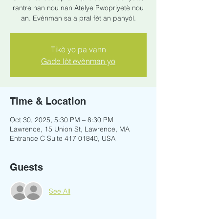
rantre nan nou nan Atelye Pwopriyetè nou
an. Evènman sa a pral fèt an panyòl.
Tikè yo pa vann
Gade lòt evènman yo
Time & Location
Oct 30, 2025, 5:30 PM – 8:30 PM
Lawrence, 15 Union St, Lawrence, MA
Entrance C Suite 417 01840, USA
Guests
See All