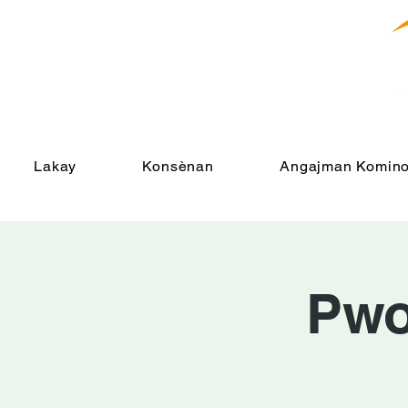
Lakay
Konsènan
Angajman Komino
Pwo