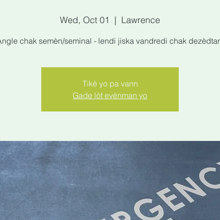
Wed, Oct 01
  |  
Lawrence
ngle chak semèn/seminal - lendi jiska vandredi chak dezèdta
Tikè yo pa vann
Gade lòt evènman yo