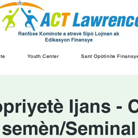
Ranfòse Kominote a atravè Sipò Lojman ak
Edikasyon Finansye
te
Youth Center
Sant Opòtinite Finansy
priyetè Ijans - 
semèn/Seminal