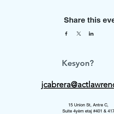
Share this ev
Kesyon?
jcabrera@actlawren
15 Union St, Antre C,
Suite 4yèm etaj #401 & 41