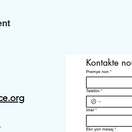
ent
Kontakte no
Premye non
*
Telefòn
*
ce.org
Imèl
*
7
Ekri yon mesaj
*