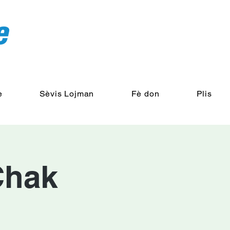
e
Sèvis Lojman
Fè don
Plis
Chak