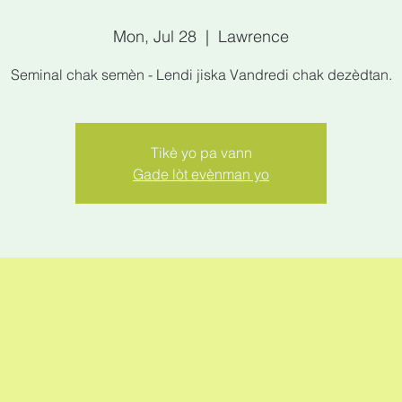
Mon, Jul 28
  |  
Lawrence
Seminal chak semèn - Lendi jiska Vandredi chak dezèdtan.
Tikè yo pa vann
Gade lòt evènman yo