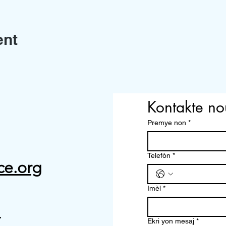
ent
Kontakte no
Premye non
*
Telefòn
*
ce.org
Imèl
*
7
Ekri yon mesaj
*