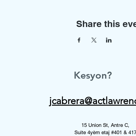
Share this ev
Kesyon?
jcabrera@actlawren
15 Union St, Antre C,
Suite 4yèm etaj #401 & 41