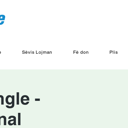
e
Sèvis Lojman
Fè don
Plis
ngle -
nal