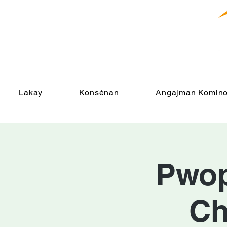
Lakay
Konsènan
Angajman Komino
Pwopr
Ch