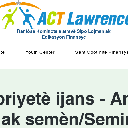
Ranfòse Kominote a atravè Sipò Lojman ak
Edikasyon Finansye
te
Youth Center
Sant Opòtinite Finansy
iyetè ijans - A
ak semèn/Semi