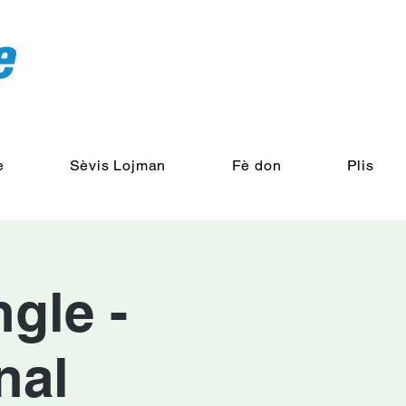
e
Sèvis Lojman
Fè don
Plis
ngle -
nal