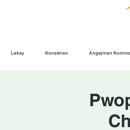
Lakay
Konsènan
Angajman Komino
Pwopr
Ch