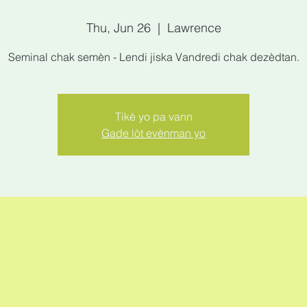
Thu, Jun 26
  |  
Lawrence
Seminal chak semèn - Lendi jiska Vandredi chak dezèdtan.
Tikè yo pa vann
Gade lòt evènman yo