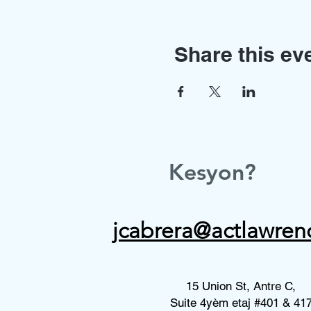
Share this ev
Kesyon?
jcabrera@actlawren
15 Union St, Antre C,
Suite 4yèm etaj #401 & 41