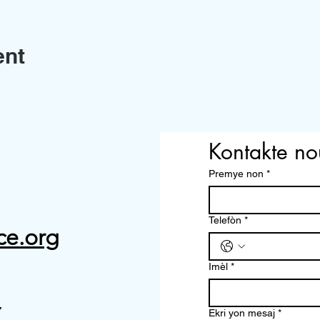
ent
Kontakte no
Premye non
*
Telefòn
*
ce.org
Imèl
*
7
Ekri yon mesaj
*