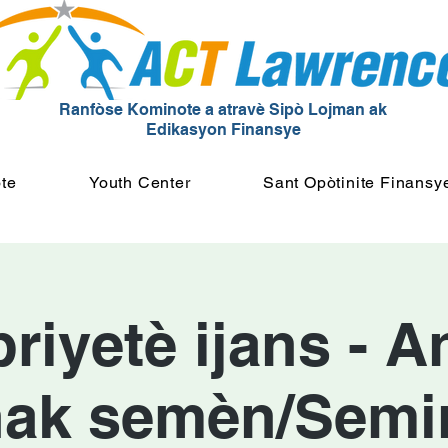
Ranfòse Kominote a atravè Sipò Lojman ak
Edikasyon Finansye
te
Youth Center
Sant Opòtinite Finansy
iyetè ijans - A
ak semèn/Semi