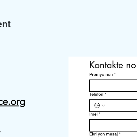
ent
Kontakte no
Premye non
*
Telefòn
*
ce.org
Imèl
*
7
Ekri yon mesaj
*