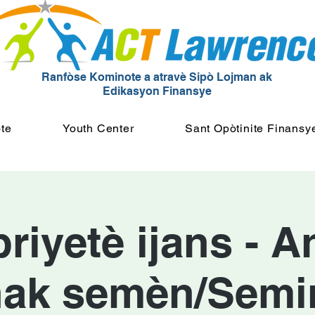
Ranfòse Kominote a atravè Sipò Lojman ak
Edikasyon Finansye
te
Youth Center
Sant Opòtinite Finansy
iyetè ijans - A
ak semèn/Semi