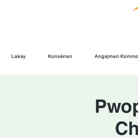
Lakay
Konsènan
Angajman Komino
Pwopr
Ch