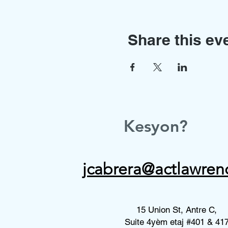
Share this ev
Kesyon?
jcabrera@actlawren
15 Union St, Antre C,
Suite 4yèm etaj #401 & 41