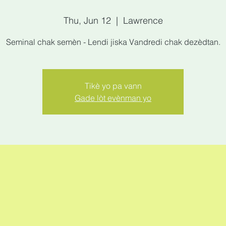
Thu, Jun 12
  |  
Lawrence
Seminal chak semèn - Lendi jiska Vandredi chak dezèdtan.
Tikè yo pa vann
Gade lòt evènman yo