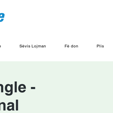
e
Sèvis Lojman
Fè don
Plis
ngle -
nal