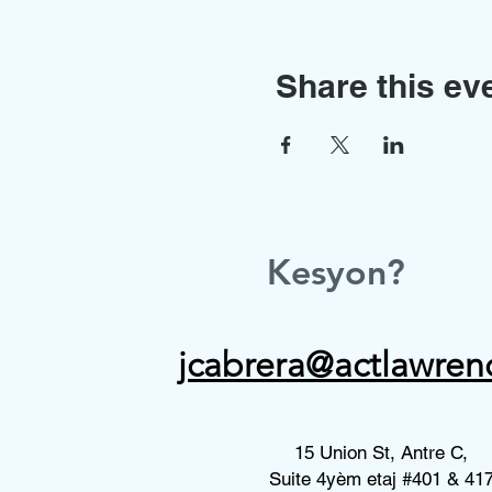
Share this ev
Kesyon?
jcabrera@actlawren
15 Union St, Antre C,
Suite 4yèm etaj #401 & 41