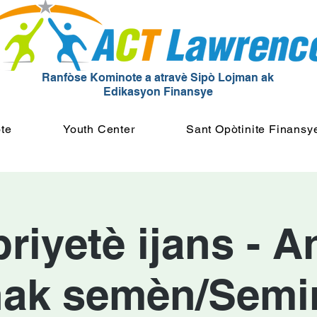
Ranfòse Kominote a atravè Sipò Lojman ak
Edikasyon Finansye
te
Youth Center
Sant Opòtinite Finansy
iyetè ijans - A
ak semèn/Semi