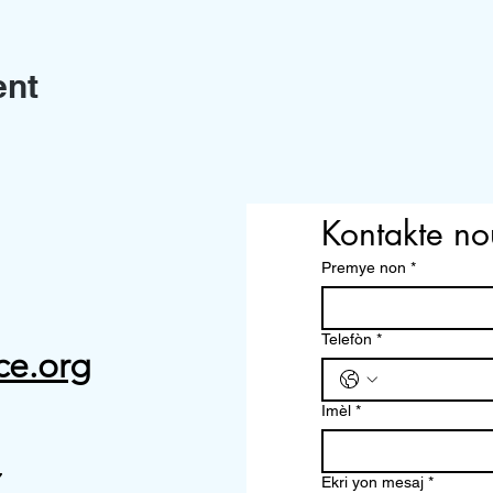
ent
Kontakte no
Premye non
*
Telefòn
*
ce.org
Imèl
*
7
Ekri yon mesaj
*