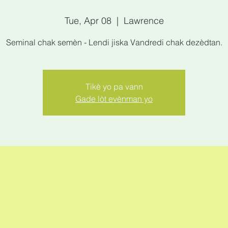
Tue, Apr 08
  |  
Lawrence
Seminal chak semèn - Lendi jiska Vandredi chak dezèdtan.
Tikè yo pa vann
Gade lòt evènman yo