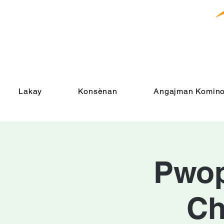
Lakay
Konsènan
Angajman Komino
Pwopr
Ch