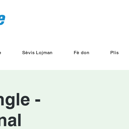
e
Sèvis Lojman
Fè don
Plis
ngle -
nal